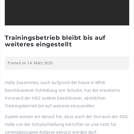
Trainingsbetrieb bleibt bis auf
weiteres eingestellt
Posted on
14. März 2020
Hallo Zusammen, auch aufgrund der heute in NRW
beschlossenen Schließung von Schulen, hat der erweiterte
Vorstand der HSG soeben beschlossen, sämtlichen
Trainingsbetrieb bis auf weiteres einzustellen.
Zudem weisen wir darauf hin, dass auch der Vorraum der ASG-
Halle von der Schulschließung betroffen ist und nicht für
vereinsbezogene Anlässe genutzt werden darf.