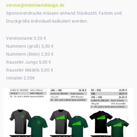
service@meinteamdesign.de
Sponsorendrucke müssen anhand Stückzahl, Farben und
Druckgröße individuell kalkuliert werden.
Vereinsname 3,50 €
Nummern (groß) 3,50 €
Nummern (klein) 2,50 €
Rauxeler Jungs 5,00 €
Rauxeler Mädels 5,00 €
Initialen 2,50€