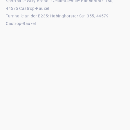
Sporthalle Willy-Brandt-Gesamtschule: Bahnhofstr. 160,
44575 Castrop-Rauxel
Turnhalle an der B235: Habinghorster Str. 355, 44579
Castrop-Rauxel