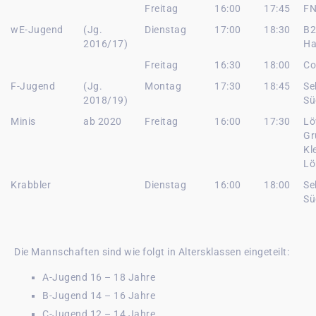
Freitag
16:00
17:45
FN
wE-Jugend
(Jg.
Dienstag
17:00
18:30
B2
2016/17)
Ha
Freitag
16:30
18:00
Co
F-Jugend
(Jg.
Montag
17:30
18:45
Se
2018/19)
Sü
Minis
ab 2020
Freitag
16:00
17:30
Lö
Gr
Kl
Lö
Krabbler
Dienstag
16:00
18:00
Se
Sü
Die Mannschaften sind wie folgt in Altersklassen eingeteilt:
A-Jugend 16 – 18 Jahre
B-Jugend 14 – 16 Jahre
C-Jugend 12 – 14 Jahre