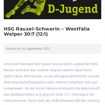
HSG Rauxel-Schwerin – Westfalia
Welper 30:7 (12:1)
Posted on
18. September 2022
Im ersten Heimspiel der Saison konnte die D-Jugend der HSG
Rauxel-Schwerin den zweiten Sieg im zweiten Spiel feiern.
Dabei haben die Rauxeler Jungs den gesundheitlichen Ausfall
ihres Mannschaftskapitäns über mehrere Schultern sehr gut
kompensiert. Ab der ersten Minute dominierte die Mannschaft
das Spielgeschehen und ging mit einer 12:1 Führung in die
Halbzeitpause. Auch nach der Halbzeitpause ließ die Leistung