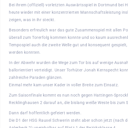
Bei ihrem (offiziell) vorletzten Auswärtsspiel in Dortmund be
heute wieder mit einer konzentrierten Mannschaftsleistung ins
zeigen, was in ihr steckt.
Besonders erfreulich war das gute Zusammenspiel mit allen Po
überall zum Torerfolg kommen konnte und so kaum ausrechen
Tempospiel auch die zweite Welle gut und konsequent gespielt, 
werden konnten.
In der Abwehr wurden die Wege zum Tor bis auf wenige Ausnah
ballorientiert verteidigt. Unser Torhüter Jonah Kernspecht ko
zahlreiche Paraden glänzen.
Einmal mehr kam unser Kader in voller Breite zum Einsatz.
Zum Saisonfinale kommt es nun noch gegen Hattingen-Sprock
Recklinghausen 2 darauf an,.die bislang weiße Weste bis zum 
Dann darf hoffentlich gefeiert werden.
Die D1 der HSG Rauxel Schwerin steht aber schon jetzt (nach 
Aplerbeck 2) uneinholbar auf Platz 1 der Bezirksklasse 4.