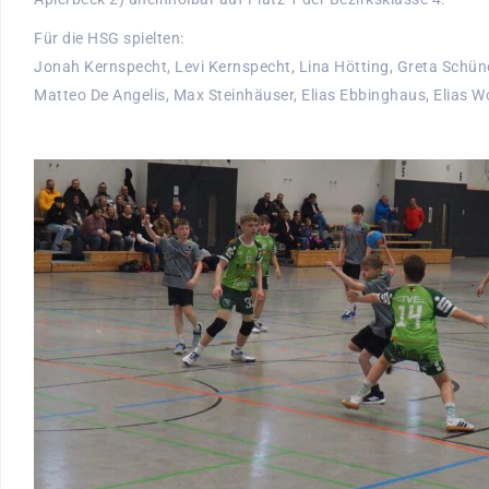
Für die HSG spielten:
Jonah Kernspecht, Levi Kernspecht, Lina Hötting, Greta Schü
Matteo De Angelis, Max Steinhäuser, Elias Ebbinghaus, Elias W