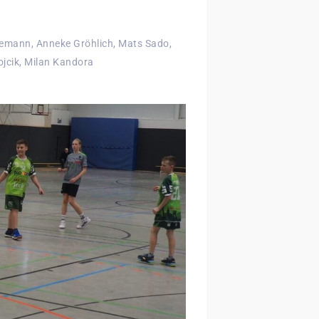
nemann, Anneke Gröhlich, Mats Sado,
ojcik, Milan Kandora