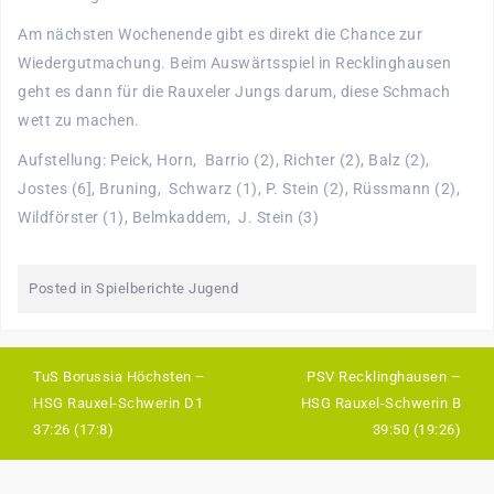
Am nächsten Wochenende gibt es direkt die Chance zur
Wiedergutmachung. Beim Auswärtsspiel in Recklinghausen
geht es dann für die Rauxeler Jungs darum, diese Schmach
wett zu machen.
Aufstellung: Peick, Horn, Barrio (2), Richter (2), Balz (2),
Jostes (6], Bruning, Schwarz (1), P. Stein (2), Rüssmann (2),
Wildförster (1), Belmkaddem, J. Stein (3)
Posted in
Spielberichte Jugend
TuS Borussia Höchsten –
PSV Recklinghausen –
HSG Rauxel-Schwerin D1
HSG Rauxel-Schwerin B
37:26 (17:8)
39:50 (19:26)