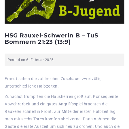
HSG Rauxel-Schwerin B – TuS
Bommern 21:23 (13:9)
Posted on
6. Februar 2025
Erneut sahen die zahlreichen Zuschauer zwei völlig
unterschiedliche Halbzeiten.
Zunächst trumpften die Hausherren groß auf. Konsequente
Abwehrarbeit und ein gutes Angriffsspiel brachten die
Rauxeler schnell in Front. Zur Mitte der ersten Halbzeit lag
man mit sechs Toren komfortabel vorne. Dann nahmen die
Gäste die erste Auszeit um sich neu zu ordnen. Und auch die