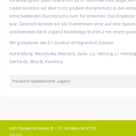
herankämpfen. Beim Stand von 24:27 hatte die HSG sogar die 
Leider konnten wir aber trotz großem Kämpferherz in den ent
entscheidenden Durchbrüche zum Tor erreichen. Das Ergebnis f
war. Dennoch können wir als Trainerteam stolz auf eine Saison
und beenden die D-Jugend Bezirksliga Staffel 2 mit einem guten
Wir gratulieren der D1 zu einer erfolgreichen Saison!
Aufstellung: Maczinsky, Meyners, Sado, La. Hötting, Li. Höttin
Sachweh, Wojcik, Kandora
Posted in
Spielberichte Jugend
HSG Rauxel-Schwerin B – FC Schalke 04 37:26
(22:12)