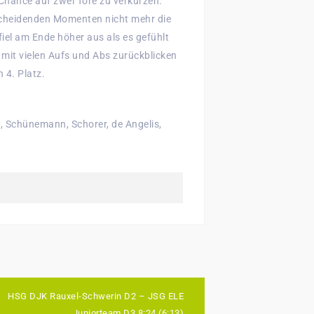
Chance auf zwei Tore zu verkürzen.
scheidenden Momenten nicht mehr die
iel am Ende höher aus als es gefühlt
 mit vielen Aufs und Abs zurückblicken
 4. Platz.
g, Schünemann, Schorer, de Angelis,
HSG DJK Rauxel-Schwerin D2 – JSG ELE
Juniorteam D3 8:24 (6:13)