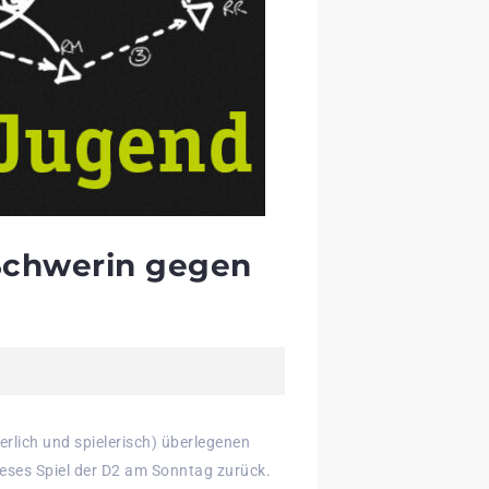
Schwerin gegen
erlich und spielerisch) überlegenen
ieses Spiel der D2 am Sonntag zurück.