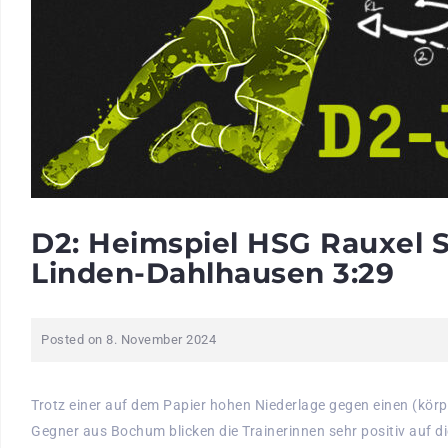
D2: Heimspiel HSG Rauxel 
Linden-Dahlhausen 3:29
Posted on
8. November 2024
Trotz einer auf dem Papier hohen Niederlage gegen einen (körp
Gegner aus Bochum blicken die Trainerinnen sehr positiv auf d