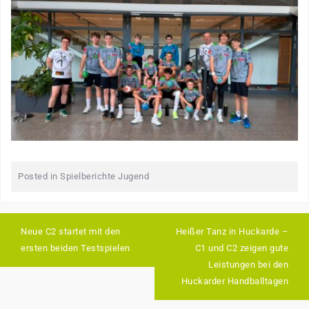
Posted in
Spielberichte Jugend
Neue C2 startet mit den
Heißer Tanz in Huckarde –
ersten beiden Testspielen
C1 und C2 zeigen gute
Leistungen bei den
Huckarder Handballtagen